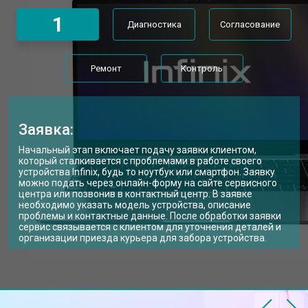
Замена Wi-Fi ноутбука Infinix
от 2200 ₽
Заказать
1
Диагностика
Согласование
Ремонт цепи питания
от 3500 ₽
Заказать
Замена USB порта
от 2200 ₽
Заказать
Ремонт
Контроль
Замена звуковой карты
от 1700 ₽
Заказать
Замена кулера ноутбука Infinix
от 2600 ₽
Заказать
Заявка:
Замена микрофона
от 2600 ₽
Заказать
Начальный этап включает подачу заявки клиентом,
который сталкивается с проблемами в работе своего
Замена оперативной памяти
от 1100 ₽
Заказать
устройства Infinix, будь то ноутбук или смартфон. Заявку
можно подать через онлайн-форму на сайте сервисного
центра или позвонив в контактный центр. В заявке
Прошивка BIOS ноутбука Infinix
от 1500 ₽
Заказать
необходимо указать модель устройства, описание
проблемы и контактные данные. После обработки заявки
Замена северного моста
от 3500 ₽
Заказать
сервис связывается с клиентом для уточнения деталей и
организации приезда курьера для забора устройства.
Ремонт петель ноутбука Infinix
от 3990 ₽
Заказать