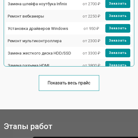
Замена шлейфа ноутбука Infinix
от 2700 ₽
Заказать
Ремонт вебкамеры
от 2250 ₽
Заказать
Установка драйверов Windows
от 950 ₽
Заказать
Ремонт мультиконтроллера
от 2300 ₽
Заказать
Замена жесткого диска HDD/SSD
от 3300 ₽
Заказать
Замена разъема HDMI
от 3800 ₽
Заказать
Замена тачпада ноутбука Infinix
от 1500 ₽
Заказать
Показать весь прайс
Замена клавиатуры
от 2900 ₽
Заказать
Замена аккумулятора
от 1200 ₽
Заказать
Замена материнской платы
от 2300 ₽
Заказать
Этапы работ
Замена матрицы ноутбука Infinix
от 2300 ₽
Заказать