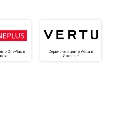
т 2600 ₽
Заказать
т 1100 ₽
Заказать
нтр OnePlus в
Сервисный центр Vertu в
Сервисный 
вске
Ижевске
Иже
т 1500 ₽
Заказать
т 3500 ₽
Заказать
т 3990 ₽
Заказать