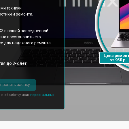
ми техники.
стики и ремонта.
 X3 в вашей повседневной
вно восстановить его
ке для надежного ремонта.
Цена ремон
от 950 р.
ия до 3-х лет
править заявку
 на обработку моих
персональных