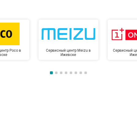
от 60 мин
о
от 50 мин
о
ентр Poco в
Сервисный центр Meizu в
Сервисный це
вске
Ижевске
Иже
от 50 мин
о
от 100 мин
о
от 70 мин
о