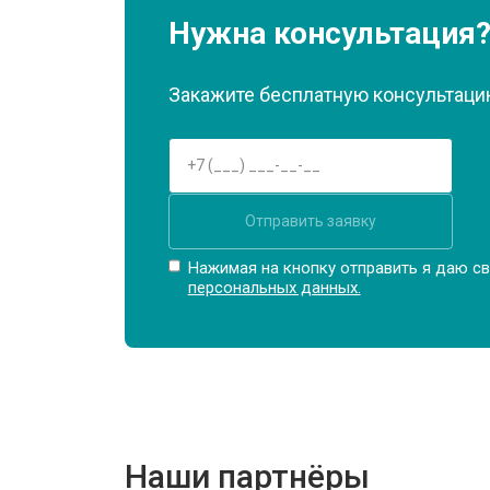
Замена материнской платы
Нужна консультация
Замена матрицы
Закажите бесплатную консультацию
Замена Wi-Fi
Отправить заявку
Ремонт цепи питания
Нажимая на кнопку отправить я даю св
персональных данных.
Замена USB порта
Замена звуковой карты
Наши партнёры
Замена кулера