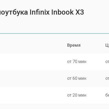
утбука Infinix Inbook X3
Время
Ц
от 70 мин
о
от 60 мин
о
от 20 мин
б