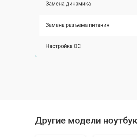
Замена динамика
Замена разъема питания
Настройка ОС
Ремонт южного моста
Замена шлейфа
Ремонт вебкамеры
Другие модели ноутбуко
Установка драйверов Windows