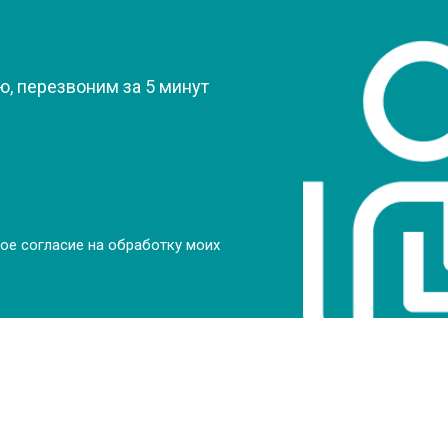
от 80 мин
о
?
от 50 мин
о
, перезвоним за 5 минут
от 70 мин
о
от 70 мин
о
ое согласие на обработку моих
от 70 мин
о
от 50 мин
о
от 80 мин
о