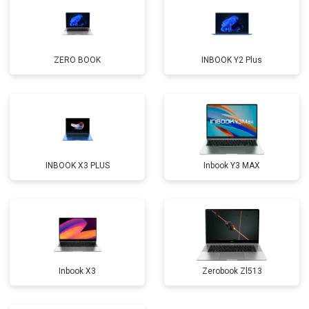
Замена микрофона
от 2600 ₽
Заказать
Замена оперативной памяти
от 1100 ₽
Заказать
ZERO BOOK
INBOOK Y2 Plus
Прошивка BIOS
от 1500 ₽
Заказать
Замена северного моста
от 3500 ₽
Заказать
Ремонт петель
от 3990 ₽
Заказать
INBOOK X3 PLUS
Inbook Y3 MAX
Inbook X3
Zerobook Zl513