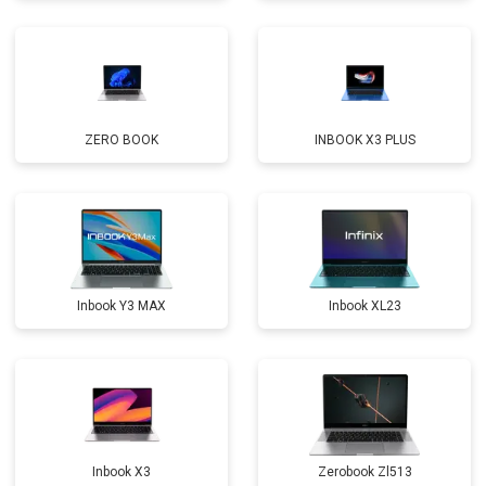
Замена кулера
от 2600 ₽
Заказать
Замена микрофона
от 2600 ₽
Заказать
Замена оперативной памяти
от 1100 ₽
Заказать
ZERO BOOK
INBOOK X3 PLUS
Прошивка BIOS
от 1500 ₽
Заказать
Замена северного моста
от 3500 ₽
Заказать
Ремонт петель
от 3990 ₽
Заказать
Inbook Y3 MAX
Inbook XL23
Inbook X3
Zerobook Zl513