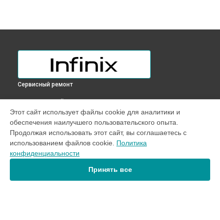
Сервисный ремонт
ВЫБЕРИ СВОЙ ГОРОД
Этот сайт использует файлы cookie для аналитики и
Замена задней крышки телефона HOT 30i NFC Infinix в
обеспечения наилучшего пользовательского опыта.
Краснодаре
Продолжая использовать этот сайт, вы соглашаетесь с
Замена задней крышки телефона HOT 30i NFC Infinix в
использованием файлов cookie.
Политика
Ростове-на-Дону
конфиденциальности
Замена задней крышки телефона HOT 30i NFC Infinix в
Нижнем Новгороде
Принять все
Замена задней крышки телефона HOT 30i NFC Infinix в
Новосибирске
Замена задней крышки телефона HOT 30i NFC Infinix в
Челябинске
Замена задней крышки телефона HOT 30i NFC Infinix в