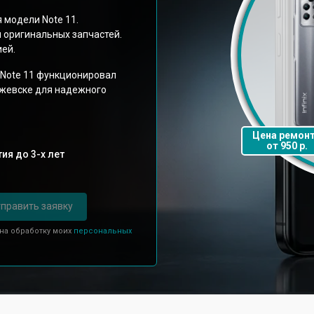
 модели Note 11.
 оригинальных запчастей.
ией.
x Note 11 функционировал
Ижевске для надежного
Цена ремон
от 950 р.
ия до 3-х лет
править заявку
 на обработку моих
персональных