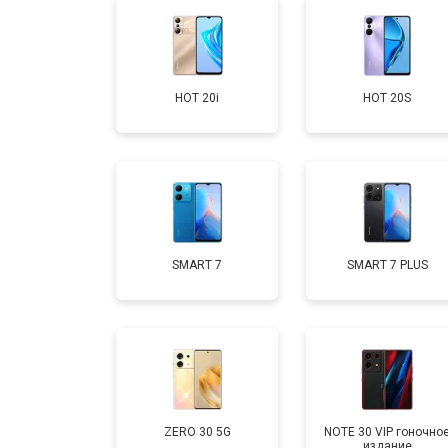
Замена задней крышки
HOT 20i
HOT 20S
Замена дисплея (экрана)
Замена аккумулятора
Замена кнопки включения
SMART 7
SMART 7 PLUS
Ремонт цепи питания
Ремонт динамика
ZERO 30 5G
NOTE 30 VIP гоночно
издание