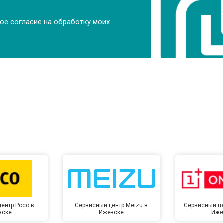
ое согласие на обработку моих
ентр Poco в
Сервисный центр Meizu в
Сервисный це
вске
Ижевске
Иже