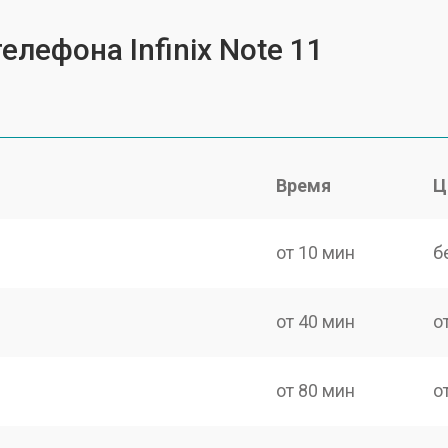
елефона Infinix Note 11
Время
Ц
от 10 мин
б
от 40 мин
о
от 80 мин
о