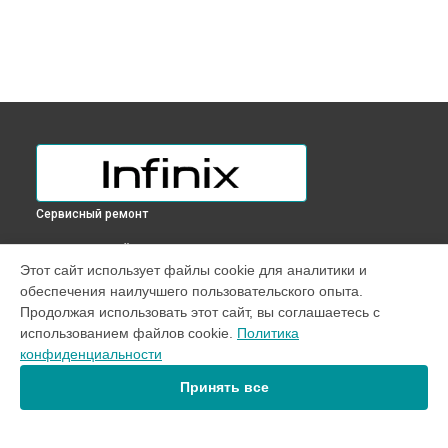
Сервисный ремонт
ВЫБЕРИ СВОЙ ГОРОД
Этот сайт использует файлы cookie для аналитики и
Ремонт цепи питания телефона NOTE 30 Infinix в
обеспечения наилучшего пользовательского опыта.
Краснодаре
Продолжая использовать этот сайт, вы соглашаетесь с
Ремонт цепи питания телефона NOTE 30 Infinix в
Ростове-
использованием файлов cookie.
Политика
на-Дону
конфиденциальности
Ремонт цепи питания телефона NOTE 30 Infinix в
Нижнем
Новгороде
Принять все
Ремонт цепи питания телефона NOTE 30 Infinix в
Новосибирске
Ремонт цепи питания телефона NOTE 30 Infinix в
Челябинске